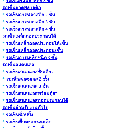
*
รถเข็นพื้นพลาสติก 3 ชั้น
รถเข็นถาดพลาสติก
*
รถเข็นถาดพลาสติก 2 ชั้น
*
รถเข็นถาดพลาสติก 3 ชั้น
*
รถเข็นถาดพลาสติก 4 ชั้น
รถเข็นเหล็กถอดประกอบได้
*
รถเข็นเหล็กถอดประกอบได้2ชั้น
*
รถเข็นเหล็กถอดประกอบ3ชั้น
*
รถเข็นถาดเหล็กชนิด 3 ชั้น
รถเข็นสแตนเลส
*
รถเข็นสแตนเลสชั้นเดียว
*
รถเข็นสแตนเลส 2 ชั้น
*
รถเข็นสแตนเลส 3 ชั้น
*
รถเข็นสแตนเลสพร้อมตู้ยา
*
รถเข็นสแตนเลสถอดประกอบได้
รถเข็นสำหรับงานทั่วไป
*
รถเข็นช็อปปิ้ง
*
รถเข็นพื้นตะแกรงเหล็ก