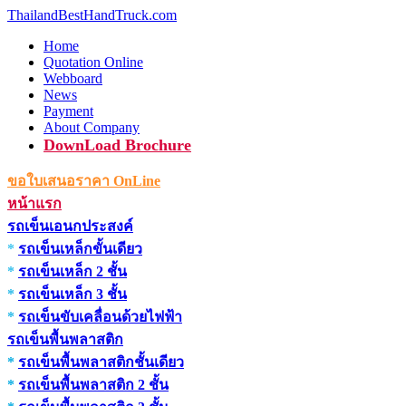
ThailandBestHandTruck.com
Home
Quotation Online
Webboard
News
Payment
About Company
DownLoad Brochure
ขอใบเสนอราคา OnLine
หน้าแรก
รถเข็นเอนกประสงค์
*
รถเข็นเหล็กขั้นเดียว
*
รถเข็นเหล็ก 2 ชั้น
*
รถเข็นเหล็ก 3 ชั้น
*
รถเข็นขับเคลื่อนด้วยไฟฟ้า
รถเข็นพื้นพลาสติก
*
รถเข็นพื้นพลาสติกชั้นเดียว
*
รถเข็นพื้นพลาสติก 2 ชั้น