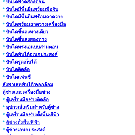
*
บันไดพาดสองตอน
*
บันไดมีพื้นยืนพร้อมมือจับ
*
บันไดมีพื้นยืนพร้อมถาดวาง
*
บันไดพร้อมถาดวางเครื่องมือ
*
บันไดขึ้นลงทางเดียว
*
บันไดขึ้นลงสองทาง
*
บันไดทรงเอแบบสามตอน
*
บันไดพับได้อเนกประสงค์
*
บันไดรูดเก็บได้
*
บันไดติดล้อ
*
บันไดแฟนซี
ลังพาเลทพับได้/คอกล้อม
ตู้ช่างและเครื่องมือช่าง
*
ตู้เครื่องมือช่างติดล้อ
*
อุปกรณ์เสริมสำหรับตู้ช่าง
*
ตู้เครื่องมือช่างตั้งพื้น/สีฟ้า
*
ตู้ช่างตั้งพื้น/สีฟ้า
*
ตู้ช่างเอนกประสงค์