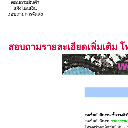
สอบถามรายละเอียดเพิ่มเติม โทร
รถเข็นสำนักงาน/ชั้นวางตัวว
รถเข็นสำนักงาน
ราคากรุณ
โครงสร้างเหล็กพ่นสี ชั้นวาง 