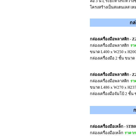
ล้อ 3 นิ้ว, ระยะห่างระหว่างช
โครงสร้างเป็นสแตนเลส เห
กล
กล่องเครื่องมือพลาสติก - Z
กล่องเครื่องมือพลาสติก
รา
ขนาด L400 x W250 x H200
กล่องเครื่องมือ 2 ชั้น ขนาด 
กล่องเครื่องมือพลาสติก - Z
กล่องเครื่องมือพลาสติก
รา
ขนาด L486 x W270 x H237
กล่องเครื่องมือจัมโบ้ 2 ชั้น
ก
กล่องเครื่องมือเหล็ก - STB
กล่องเครื่องมือเหล็ก
ราคาก