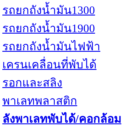
รถยกถังน้ำมัน1300
รถยกถังน้ำมัน1900
รถยกถังน้ำมันไฟฟ้า
เครนเคลื่อนที่พับได้
รอกและสลิง
พาเลทพลาสติก
ลังพาเลทพับได้/คอกล้อม