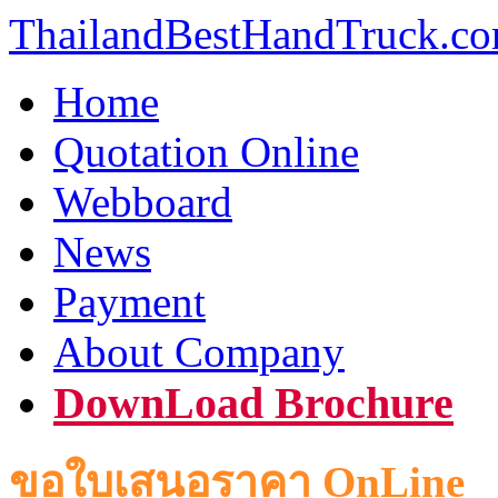
ThailandBestHandTruck.c
Home
Quotation Online
Webboard
News
Payment
About Company
DownLoad Brochure
ขอใบเสนอราคา OnLine