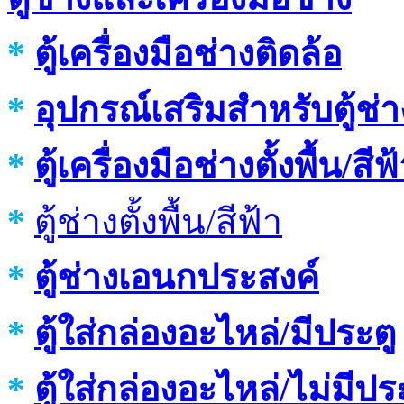
*
ตู้เครื่องมือช่างติดล้อ
*
อุปกรณ์เสริมสำหรับตู้ช่า
*
ตู้เครื่องมือช่างตั้งพื้น/สีฟ
*
ตู้ช่างตั้งพื้น/สีฟ้า
*
ตู้ช่างเอนกประสงค์
*
ตู้ใส่กล่องอะไหล่/มีประตู
*
ตู้ใส่กล่องอะไหล่/ไม่มีปร