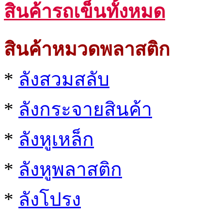
สินค้ารถเข็นทั้งหมด
สินค้าหมวดพลาสติก
*
ลังสวมสลับ
*
ลังกระจายสินค้า
*
ลังหูเหล็ก
*
ลังหูพลาสติก
*
ลังโปรง