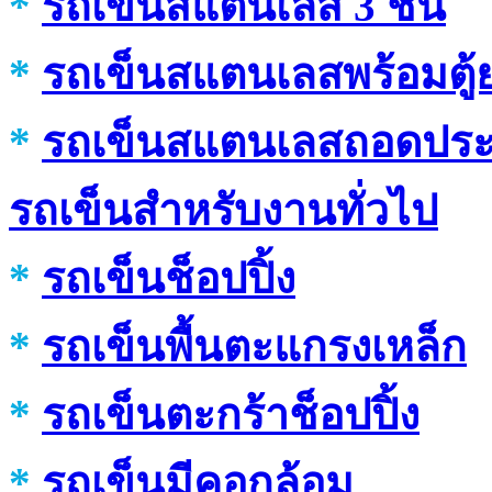
*
รถเข็นสแตนเลส 3 ชั้น
*
รถเข็นสแตนเลสพร้อมตู้
*
รถเข็นสแตนเลสถอดประ
รถเข็นสำหรับงานทั่วไป
*
รถเข็นช็อปปิ้ง
*
รถเข็นพื้นตะแกรงเหล็ก
*
รถเข็นตะกร้าช็อปปิ้ง
*
รถเข็นมีคอกล้อม