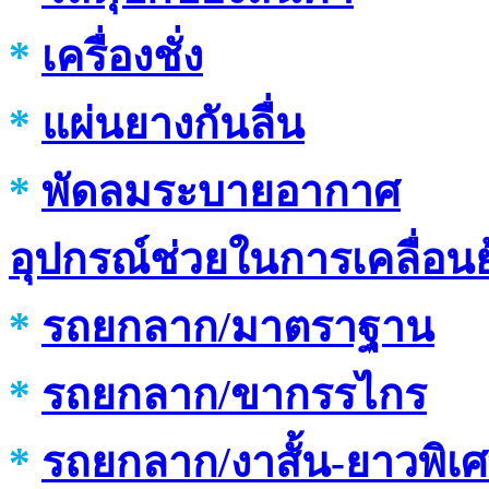
*
เครื่องชั่ง
*
แผ่นยางกันลื่น
*
พัดลมระบายอากาศ
อุปกรณ์ช่วยในการเคลื่อนย
*
รถยกลาก/มาตราฐาน
*
รถยกลาก/ขากรรไกร
*
รถยกลาก/งาสั้น-ยาวพิเ