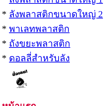
*
ลังพลาสติกขนาดใหญ่ 2
*
พาเลทพลาสติก
*
ถังขยะพลาสติก
*
ดอลลี่สำหรับลัง