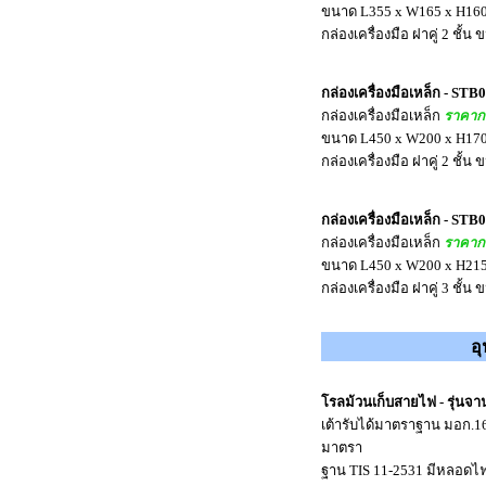
ขนาด L355 x W165 x H160
กล่องเครื่องมือ ฝาคู่ 2 ชั้น 
กล่องเครื่องมือเหล็ก - STB
กล่องเครื่องมือเหล็ก
ราคาก
ขนาด L450 x W200 x H170
กล่องเครื่องมือ ฝาคู่ 2 ชั้น 
กล่องเครื่องมือเหล็ก - STB
กล่องเครื่องมือเหล็ก
ราคาก
ขนาด L450 x W200 x H215
กล่องเครื่องมือ ฝาคู่ 3 ชั้น 
อ
โรลม้วนเก็บสายไฟ - รุ่นจา
เต้ารับได้มาตราฐาน มอก.1
มาตรา
ฐาน TIS 11-2531 มีหลอดไ