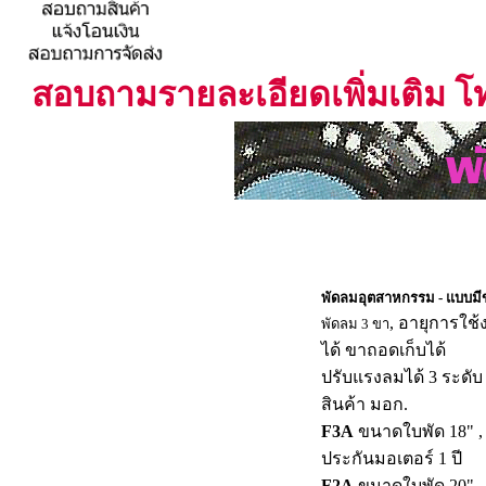
สอบถามรายละเอียดเพิ่มเติม โทร
พัดลมอุตสาหกรรม - แบบมีข
, อายุการใช
พัดลม 3 ขา
ได้ ขาถอดเก็บได้
ปรับแรงลมได้ 3 ระดับ
สินค้า มอก.
F3A
ขนาดใบพัด 18" , 
ประกันมอเตอร์ 1 ปี
F2A
ขนาดใบพัด 20" , 