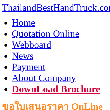
ThailandBestHandTruck.c
Home
Quotation Online
Webboard
News
Payment
About Company
DownLoad Brochure
ขอใบเสนอราคา OnLine