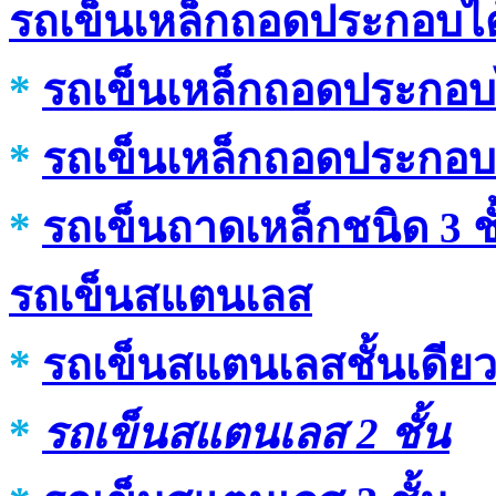
รถเข็นเหล็กถอดประกอบได
*
รถเข็นเหล็กถอดประกอบไ
*
รถเข็นเหล็กถอดประกอบ3
*
รถเข็นถาดเหล็กชนิด 3 ชั
รถเข็นสแตนเลส
*
รถเข็นสแตนเลสชั้นเดีย
*
รถเข็นสแตนเลส 2 ชั้น