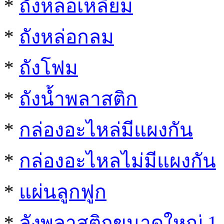
*
ถังหล่อเหลี่ยม
*
ถังหล่อกลม
*
ถังโฟม
*
ถังน้ำพลาสติก
*
กล่องอะไหล่มีแผงกัน
*
กล่องอะไหลไม่มีแผงกัน
*
แผ่นลูกฟูก
*
ลังพลาสติกขนาดใหญ่ 1