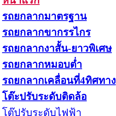
หน้าแรก
รถยกลากมาตรฐาน
รถยกลากขากรรไกร
รถยกลากงาสั้น-ยาวพิเศษ
รถยกลากหมอบต่ำ
รถยกลากเคลื่อนที่4ทิศทาง
โต๊ะปรับระดับติดล้อ
โต๊ปรับระดับไฟฟ้า