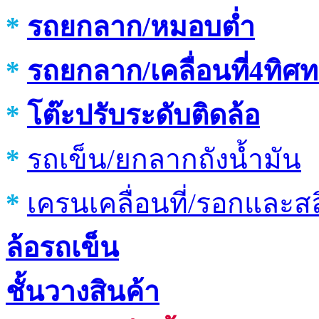
*
รถยกลาก/หมอบต่ำ
*
รถยกลาก/เคลื่อนที่4ทิศ
*
โต๊ะปรับระดับติดล้อ
*
รถเข็น/ยกลากถังน้ำมัน
*
เครนเคลื่อนที่/รอกและสล
ล้อรถเข็น
ชั้นวางสินค้า