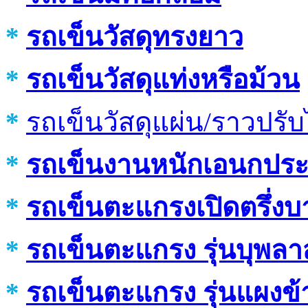
*
รถเข็นวัสดุทรงยาว
*
รถเข็นวัสดุแท่งหรือม้วน
*
รถเข็นวัสดุแผ่น/ราวปรับ
*
รถเข็นงานหนักเอนกประ
*
รถเข็นตะแกรงเปิดตรึ่ง
*
รถเข็นตะแกรง รุ่นบุพลา
*
รถเข็นตะแกรง รุ่นแผงข้