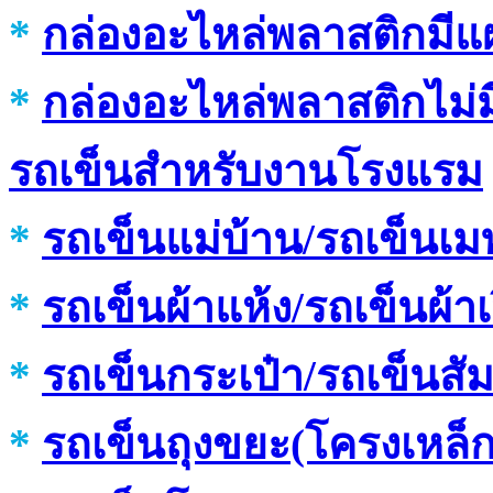
*
กล่องอะไหล่พลาสติกมีแผ
*
กล่องอะไหล่พลาสติกไม่
รถเข็นสำหรับงานโรงแรม
*
รถเข็นแม่บ้าน/รถเข็นเม
*
รถเข็นผ้าแห้ง/รถเข็นผ้า
*
รถเข็นกระเป๋า/รถเข็นสั
*
รถเข็นถุงขยะ(โครงเหล็ก