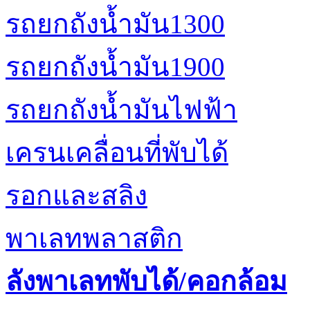
รถยกถังน้ำมัน1300
รถยกถังน้ำมัน1900
รถยกถังน้ำมันไฟฟ้า
เครนเคลื่อนที่พับได้
รอกและสลิง
พาเลทพลาสติก
ลังพาเลทพับได้/คอกล้อม