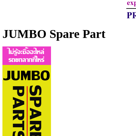
JUMBO Spare Part