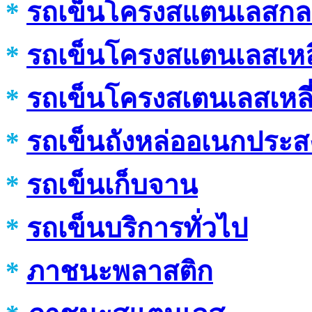
*
รถเข็นโครงสแตนเลสก
*
รถเข็นโครงสแตนเลสเหลี
*
รถเข็นโครงสเตนเลสเหลี
*
รถเข็นถังหล่ออเนกประส
*
รถเข็นเก็บจาน
*
รถเข็นบริการทั่วไป
*
ภาชนะพลาสติก