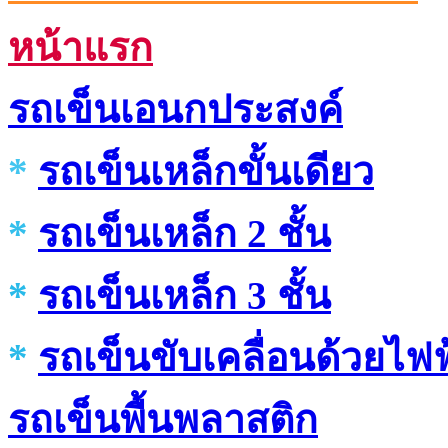
หน้าแรก
รถเข็นเอนกประสงค์
*
รถเข็นเหล็กขั้นเดียว
*
รถเข็นเหล็ก 2 ชั้น
*
รถเข็นเหล็ก 3 ชั้น
*
รถเข็นขับเคลื่อนด้วยไฟฟ
รถเข็นพื้นพลาสติก