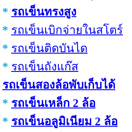
*
รถเข็นทรงสูง
*
รถเข็นเบิกจ่ายในสโตร์
*
รถเข็นติดบันได
*
รถเข็นถังแก๊ส
รถเข็นสองล้อพับเก็บได้
*
รถเข็นเหล็ก 2 ล้อ
*
รถเข็นอลูมิเนียม 2 ล้อ