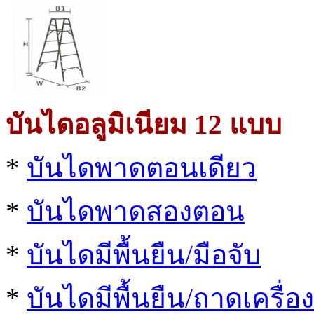
บันไดอลูมิเนียม 12 แบบ
*
บันไดพาดตอนเดียว
*
บันไดพาดสองตอน
*
บันไดมีพื้นยืน/มือจับ
*
บันไดมีพื้นยืน/ถาดเครื่อง