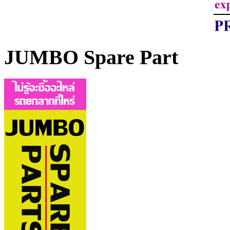
JUMBO Spare Part