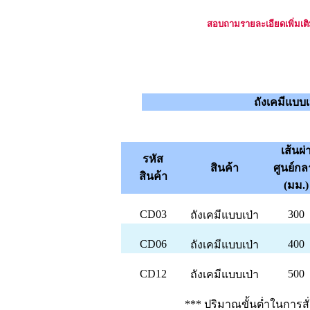
สอบถามรายละเอียดเพิ่มเติม
ถังเคมีแบบเ
เส้นผ่
รหัส
สินค้า
ศูนย์กล
สินค้า
(มม.)
CD03
300
ถังเคมีแบบเป่า
CD06
400
ถังเคมีแบบเป่า
CD12
500
ถังเคมีแบบเป่า
*** ปริมาณขั้นต่ำในการสั