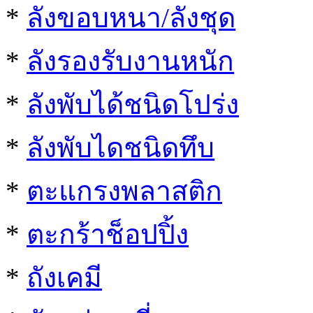
*
ลังขอบหนา/ลังชุด
*
ลังรองรับงานหนัก
*
ลังพับได้ชนิดโปร่ง
*
ลังพับไดชนิดทึบ
*
ตะแกรงพลาสติก
*
ตะกร้าช็อปปิ้ง
*
ถังเคมี