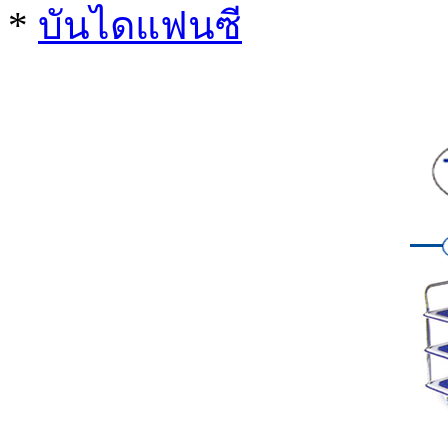
*
บันไดแฟนซี