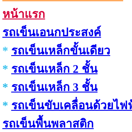
หน้าแรก
รถเข็นเอนกประสงค์
*
รถเข็นเหล็กขั้นเดียว
*
รถเข็นเหล็ก 2 ชั้น
*
รถเข็นเหล็ก 3 ชั้น
*
รถเข็นขับเคลื่อนด้วยไฟฟ
รถเข็นพื้นพลาสติก