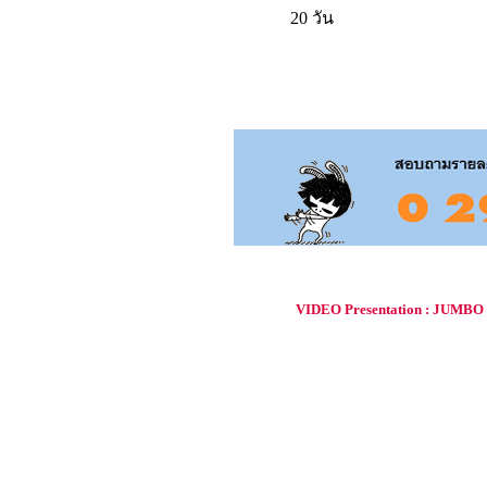
20 วัน
VIDEO Presentation : JUMBO 