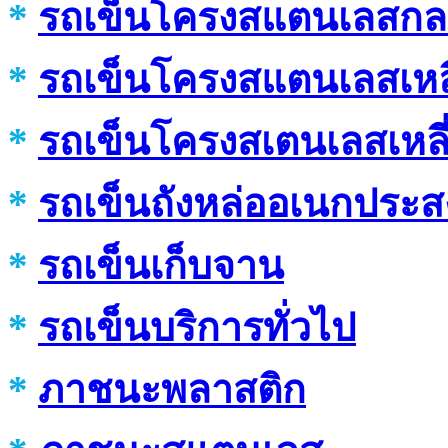
*
รถเข็นโครงสแตนเลสก
*
รถเข็นโครงสแตนเลสเหลี
*
รถเข็นโครงสเตนเลสเหลี
*
รถเข็นถังหล่ออเนกประส
*
รถเข็นเก็บจาน
*
รถเข็นบริการทั่วไป
*
ภาชนะพลาสติก