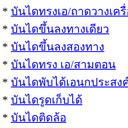
*
บันไดทรงเอ/ถาดวางเครื่
*
บันไดขึ้นลงทางเดียว
*
บันไดขึ้นลงสองทาง
*
บันไดทรง เอ/สามตอน
*
บันไดพับได้เอนกประสงค
*
บันไดรูดเก็บได้
*
บันไดติดล้อ