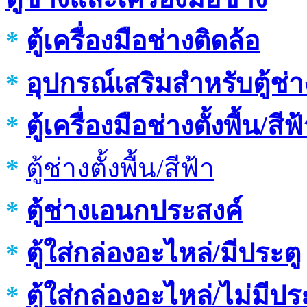
*
ตู้เครื่องมือช่างติดล้อ
*
อุปกรณ์เสริมสำหรับตู้ช่า
*
ตู้เครื่องมือช่างตั้งพื้น/สีฟ
*
ตู้ช่างตั้งพื้น/สีฟ้า
*
ตู้ช่างเอนกประสงค์
*
ตู้ใส่กล่องอะไหล่/มีประตู
*
ตู้ใส่กล่องอะไหล่/ไม่มีปร