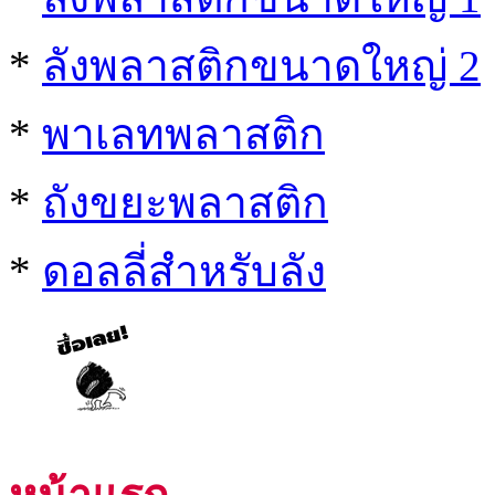
*
ลังพลาสติกขนาดใหญ่ 2
*
พาเลทพลาสติก
*
ถังขยะพลาสติก
*
ดอลลี่สำหรับลัง