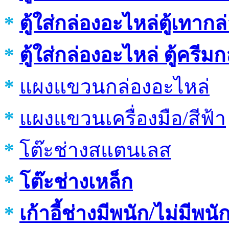
*
ตู้ใส่กล่องอะไหล่ตู้เทากล
*
ตู้ใส่กล่องอะไหล่ ตู้ครีม
*
แผงแขวนกล่องอะไหล่
*
แผงแขวนเครื่องมือ/สีฟ้า
*
โต๊ะช่างสแตนเลส
*
โต๊ะช่างเหล็ก
*
เก้าอี้ช่างมีพนัก/ไม่มีพนั