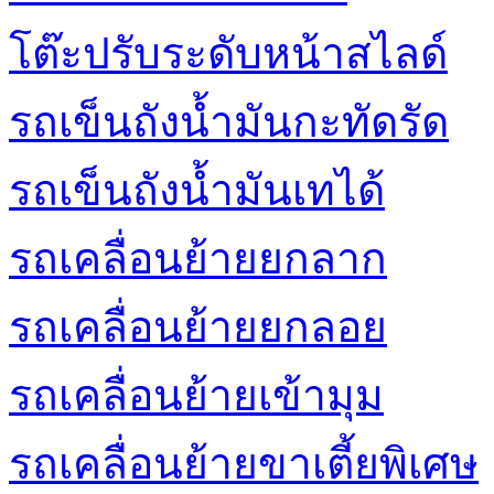
โต๊ะปรับระดับหน้าสไลด์
รถเข็นถังน้ำมันกะทัดรัด
รถเข็นถังน้ำมันเทได้
รถเคลื่อนย้ายยกลาก
รถเคลื่อนย้ายยกลอย
รถเคลื่อนย้ายเข้ามุม
รถเคลื่อนย้ายขาเตี้ยพิเศษ