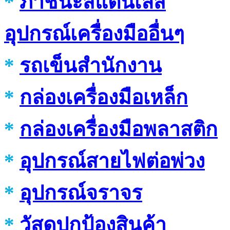
*
ภาชนะสแตนเลส
อุปกรณ์เครื่องมืออื่นๆ
*
รถเข็นสำนักงาน
*
กล่องเครื่องมือเหล็ก
*
กล่องเครื่องมือพลาสติก
*
อุปกรณ์สายไฟต่อพ่วง
*
อุปกรณ์จราจร
*
วัสดุปกป้องสินค้า