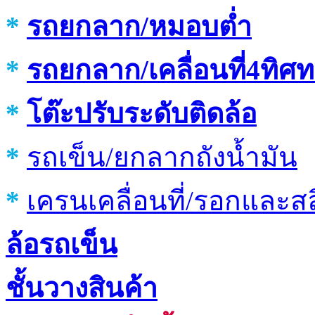
*
รถยกลาก/หมอบต่ำ
*
รถยกลาก/เคลื่อนที่4ทิศ
*
โต๊ะปรับระดับติดล้อ
*
รถเข็น/ยกลากถังน้ำมัน
*
เครนเคลื่อนที่/รอกและสล
ล้อรถเข็น
ชั้นวางสินค้า