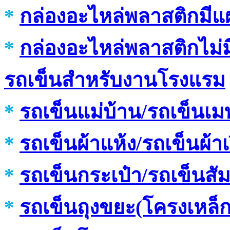
*
กล่องอะไหล่พลาสติกมีแผ
*
กล่องอะไหล่พลาสติกไม่
รถเข็นสำหรับงานโรงแรม
*
รถเข็นแม่บ้าน/รถเข็นเม
*
รถเข็นผ้าแห้ง/รถเข็นผ้า
*
รถเข็นกระเป๋า/รถเข็นสั
*
รถเข็นถุงขยะ(โครงเหล็ก