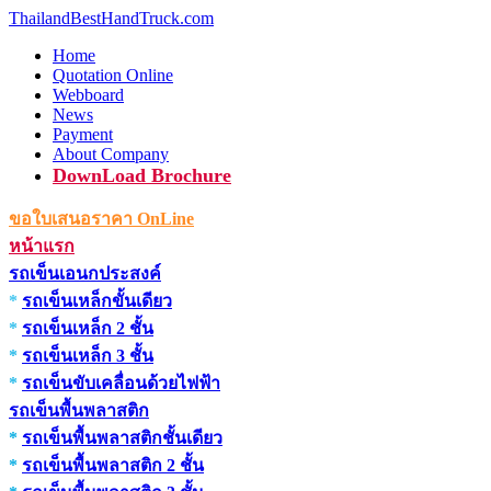
ThailandBestHandTruck.com
Home
Quotation Online
Webboard
News
Payment
About Company
DownLoad Brochure
ขอใบเสนอราคา OnLine
หน้าแรก
รถเข็นเอนกประสงค์
*
รถเข็นเหล็กขั้นเดียว
*
รถเข็นเหล็ก 2 ชั้น
*
รถเข็นเหล็ก 3 ชั้น
*
รถเข็นขับเคลื่อนด้วยไฟฟ้า
รถเข็นพื้นพลาสติก
*
รถเข็นพื้นพลาสติกชั้นเดียว
*
รถเข็นพื้นพลาสติก 2 ชั้น