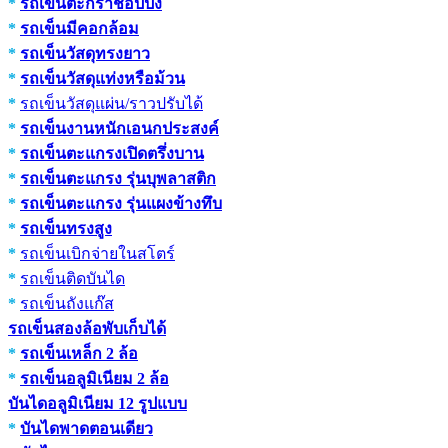
*
รถเข็นตะกร้าช็อปปิ้ง
*
รถเข็นมีคอกล้อม
*
รถเข็นวัสดุทรงยาว
*
รถเข็นวัสดุแท่งหรือม้วน
*
รถเข็นวัสดุแผ่น/ราวปรับได้
*
รถเข็นงานหนักเอนกประสงค์
*
รถเข็นตะแกรงเปิดตรึ่งบาน
*
รถเข็นตะแกรง รุ่นบุพลาสติก
*
รถเข็นตะแกรง รุ่นแผงข้างทึบ
*
รถเข็นทรงสูง
*
รถเข็นเบิกจ่ายในสโตร์
*
รถเข็นติดบันได
*
รถเข็นถังแก๊ส
รถเข็นสองล้อพับเก็บได้
*
รถเข็นเหล็ก 2 ล้อ
*
รถเข็นอลูมิเนียม 2 ล้อ
บันไดอลูมิเนียม 12 รูปแบบ
*
บันไดพาดตอนเดียว