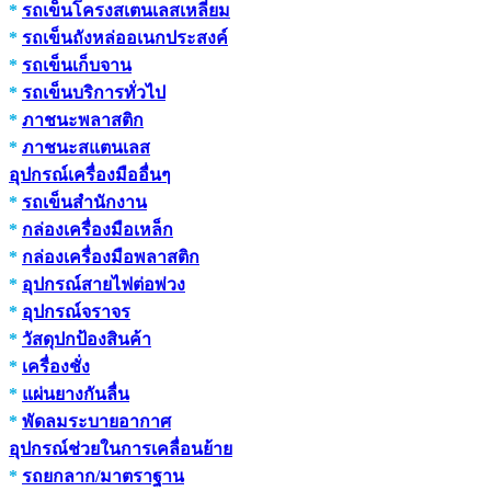
*
รถเข็นโครงสเตนเลสเหลี่ยม
*
รถเข็นถังหล่ออเนกประสงค์
*
รถเข็นเก็บจาน
*
รถเข็นบริการทั่วไป
*
ภาชนะพลาสติก
*
ภาชนะสแตนเลส
อุปกรณ์เครื่องมืออื่นๆ
*
รถเข็นสำนักงาน
*
กล่องเครื่องมือเหล็ก
*
กล่องเครื่องมือพลาสติก
*
อุปกรณ์สายไฟต่อพ่วง
*
อุปกรณ์จราจร
*
วัสดุปกป้องสินค้า
*
เครื่องชั่ง
*
แผ่นยางกันลื่น
*
พัดลมระบายอากาศ
อุปกรณ์ช่วยในการเคลื่อนย้าย
*
รถยกลาก/มาตราฐาน