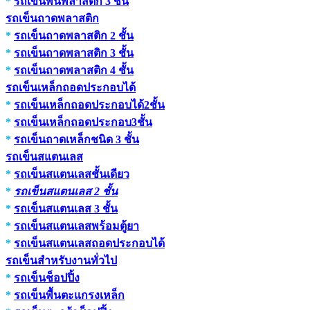
*
รถเข็นพื้นพลาสติก 3 ชั้น
รถเข็นถาดพลาสติก
*
รถเข็นถาดพลาสติก 2 ชั้น
*
รถเข็นถาดพลาสติก 3 ชั้น
*
รถเข็นถาดพลาสติก 4 ชั้น
รถเข็นเหล็กถอดประกอบได้
*
รถเข็นเหล็กถอดประกอบได้2ชั้น
*
รถเข็นเหล็กถอดประกอบ3ชั้น
*
รถเข็นถาดเหล็กชนิด 3 ชั้น
รถเข็นสแตนเลส
*
รถเข็นสแตนเลสชั้นเดียว
*
รถเข็นสแตนเลส 2 ชั้น
*
รถเข็นสแตนเลส 3 ชั้น
*
รถเข็นสแตนเลสพร้อมตู้ยา
*
รถเข็นสแตนเลสถอดประกอบได้
รถเข็นสำหรับงานทั่วไป
*
รถเข็นช็อปปิ้ง
*
รถเข็นพื้นตะแกรงเหล็ก