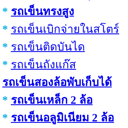
*
รถเข็นทรงสูง
*
รถเข็นเบิกจ่ายในสโตร์
*
รถเข็นติดบันได
*
รถเข็นถังแก๊ส
รถเข็นสองล้อพับเก็บได้
*
รถเข็นเหล็ก 2 ล้อ
*
รถเข็นอลูมิเนียม 2 ล้อ