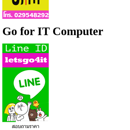
Go for IT Computer