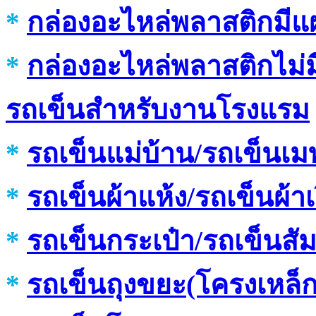
*
กล่องอะไหล่พลาสติกมีแผ
*
กล่องอะไหล่พลาสติกไม่
รถเข็นสำหรับงานโรงแรม
*
รถเข็นแม่บ้าน/รถเข็นเม
*
รถเข็นผ้าแห้ง/รถเข็นผ้า
*
รถเข็นกระเป๋า/รถเข็นสั
*
รถเข็นถุงขยะ(โครงเหล็ก