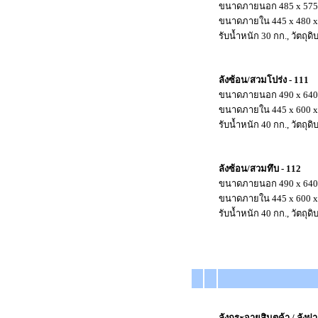
ขนาดภายนอก 485 x 575 
ขนาดภายใน 445 x 480 x
รับน้ำหนัก 30 กก., วัตถุด
ลังซ้อน/สวมโปร่ง - 111
ขนาดภายนอก 490 x 640 
ขนาดภายใน 445 x 600 x
รับน้ำหนัก 40 กก., วัตถุด
ลังซ้อน/สวมทึบ - 112
ขนาดภายนอก 490 x 640 
ขนาดภายใน 445 x 600 x
รับน้ำหนัก 40 กก., วัตถุด
ลังกระจายสินตค้า / ลังฝ