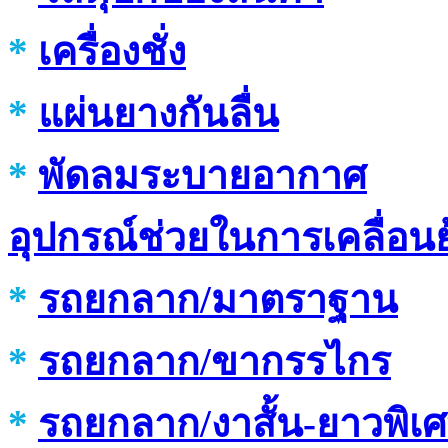
*
เครื่องชั่ง
*
แผ่นยางกันลื่น
*
พัดลมระบายอากาศ
อุปกรณ์ช่วยในการเคลื่อนย
*
รถยกลาก/มาตราฐาน
*
รถยกลาก/ขากรรไกร
*
รถยกลาก/งาสั้น-ยาวพิเ