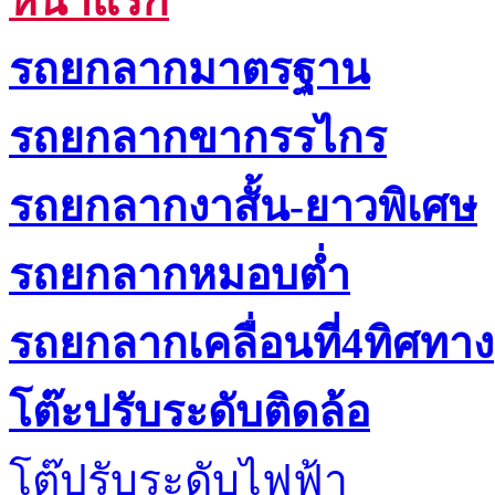
หน้าแรก
รถยกลากมาตรฐาน
รถยกลากขากรรไกร
รถยกลากงาสั้น-ยาวพิเศษ
รถยกลากหมอบต่ำ
รถยกลากเคลื่อนที่4ทิศทาง
โต๊ะปรับระดับติดล้อ
โต๊ปรับระดับไฟฟ้า