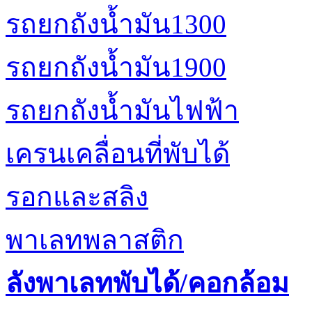
รถยกถังน้ำมัน1300
รถยกถังน้ำมัน1900
รถยกถังน้ำมันไฟฟ้า
เครนเคลื่อนที่พับได้
รอกและสลิง
พาเลทพลาสติก
ลังพาเลทพับได้/คอกล้อม