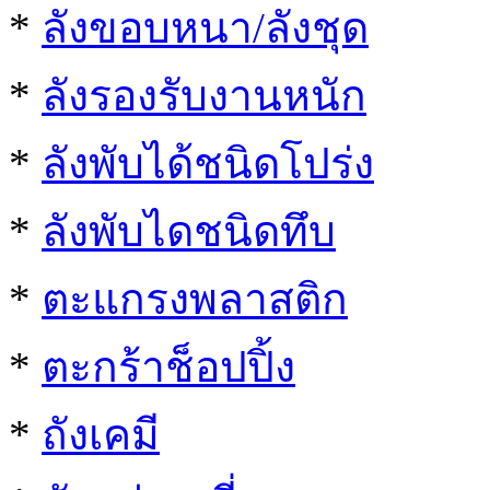
*
ลังขอบหนา/ลังชุด
*
ลังรองรับงานหนัก
*
ลังพับได้ชนิดโปร่ง
*
ลังพับไดชนิดทึบ
*
ตะแกรงพลาสติก
*
ตะกร้าช็อปปิ้ง
*
ถังเคมี