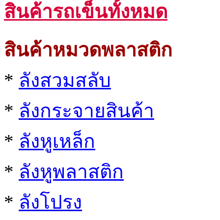
สินค้ารถเข็นทั้งหมด
สินค้าหมวดพลาสติก
*
ลังสวมสลับ
*
ลังกระจายสินค้า
*
ลังหูเหล็ก
*
ลังหูพลาสติก
*
ลังโปรง