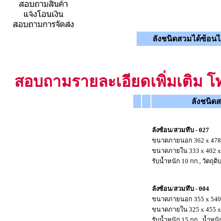
ลังชนิดสวมได้ซ้อนได
สอบถามรายละเอียดเพิ่มเติม โทร
ลังชนิด
ลังซ้อน/สวมทึบ - 027
ขนาดภายนอก 362 x 478 
ขนาดภายใน 333 x 402 x
รับน้ำหนัก 10 กก., วัตถุด
ลังซ้อน/สวมทึบ - 004
ขนาดภายนอก 355 x 540 
ขนาดภายใน 325 x 455 x
รับน้ำหนัก 15 กก., น้ำหนั