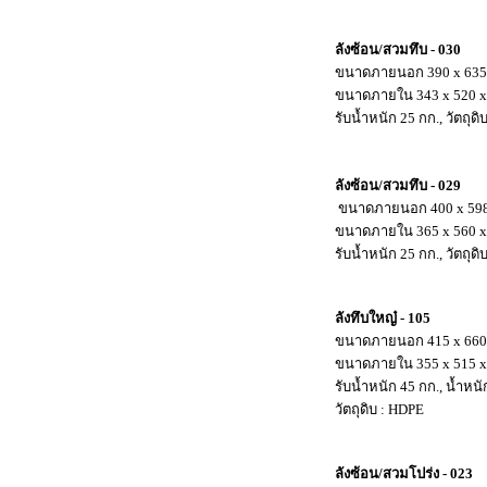
ลังซ้อน/สวมทึบ - 030
ขนาดภายนอก 390 x 635 
ขนาดภายใน 343 x 520 x
รับน้ำหนัก 25 กก., วัตถุดิ
ลังซ้อน/สวมทึบ - 029
ขนาดภายนอก 400 x 598
ขนาดภายใน 365 x 560 x
รับน้ำหนัก 25 กก., วัตถุดิ
ลังทึบใหญ๋ - 105
ขนาดภายนอก 415 x 660 
ขนาดภายใน 355 x 515 x
รับน้ำหนัก 45 กก., น้ำหนั
วัตถุดิบ : HDPE
ลังซ้อน/สวมโปร่ง - 023