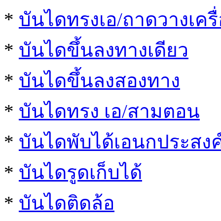
*
บันไดทรงเอ/ถาดวางเครื่
*
บันไดขึ้นลงทางเดียว
*
บันไดขึ้นลงสองทาง
*
บันไดทรง เอ/สามตอน
*
บันไดพับได้เอนกประสงค
*
บันไดรูดเก็บได้
*
บันไดติดล้อ