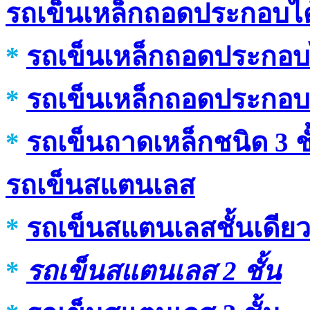
รถเข็นเหล็กถอดประกอบได
*
รถเข็นเหล็กถอดประกอบไ
*
รถเข็นเหล็กถอดประกอบ3
*
รถเข็นถาดเหล็กชนิด 3 ชั
รถเข็นสแตนเลส
*
รถเข็นสแตนเลสชั้นเดีย
*
รถเข็นสแตนเลส 2 ชั้น