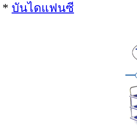
*
บันไดแฟนซี