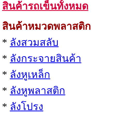
สินค้ารถเข็นทั้งหมด
สินค้าหมวดพลาสติก
*
ลังสวมสลับ
*
ลังกระจายสินค้า
*
ลังหูเหล็ก
*
ลังหูพลาสติก
*
ลังโปรง