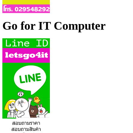
Go for IT Computer