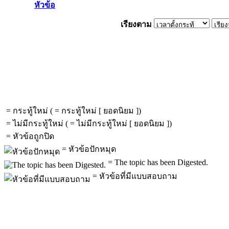
หัวข้อ
เรียงตาม
= กระทู้ใหม่ (
= กระทู้ใหม่ [ ยอดนิยม ])
= ไม่มีกระทู้ใหม่ (
= ไม่มีกระทู้ใหม่ [ ยอดนิยม ])
= หัวข้อถูกปิด
= หัวข้อปักหมุด
= The topic has been Digested.
= หัวข้อที่มีแบบสอบถาม