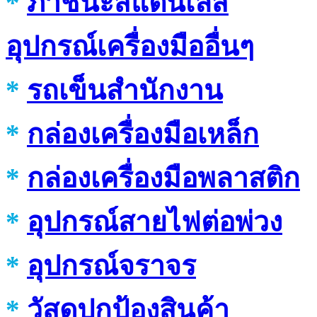
*
ภาชนะสแตนเลส
อุปกรณ์เครื่องมืออื่นๆ
*
รถเข็นสำนักงาน
*
กล่องเครื่องมือเหล็ก
*
กล่องเครื่องมือพลาสติก
*
อุปกรณ์สายไฟต่อพ่วง
*
อุปกรณ์จราจร
*
วัสดุปกป้องสินค้า