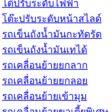
โต๊ปรับระดับไฟฟ้า
โต๊ะปรับระดับหน้าสไลด์
รถเข็นถังน้ำมันกะทัดรัด
รถเข็นถังน้ำมันเทได้
รถเคลื่อนย้ายยกลาก
รถเคลื่อนย้ายยกลอย
รถเคลื่อนย้ายเข้ามุม
รถเคลื่อนย้ายขาเตี้ยพิเศษ