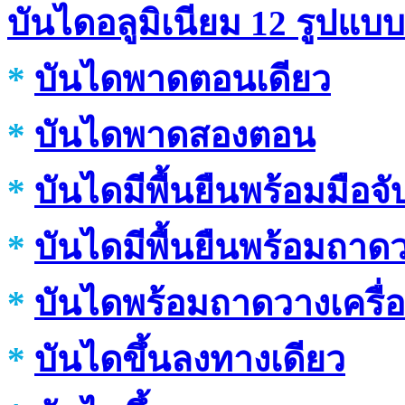
บันไดอลูมิเนียม 12 รูปแบบ
*
บันไดพาดตอนเดียว
*
บันไดพาดสองตอน
*
บันไดมีพื้นยืนพร้อมมือจั
*
บันไดมีพื้นยืนพร้อมถาด
*
บันไดพร้อมถาดวางเครื่อ
*
บันไดขึ้นลงทางเดียว