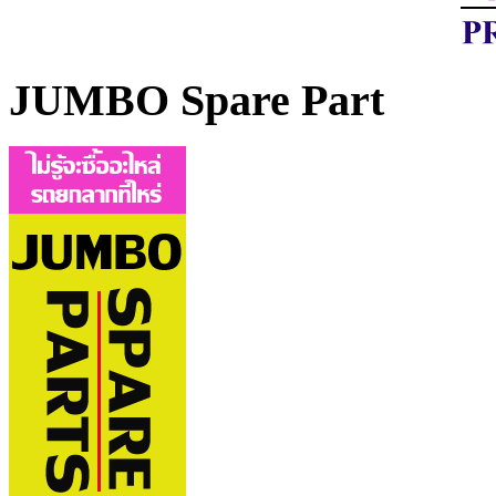
JUMBO Spare Part