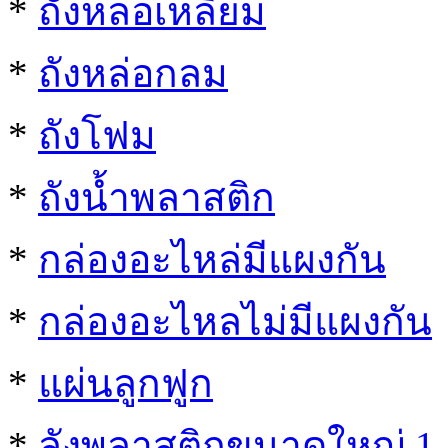
*
ถังหล่อเหลี่ยม
*
ถังหล่อกลม
*
ถังโฟม
*
ถังน้ำพลาสติก
*
กล่องอะไหล่มีแผงกัน
*
กล่องอะไหลไม่มีแผงกัน
*
แผ่นลูกฟูก
*
ลังพลาสติกขนาดใหญ่ 1