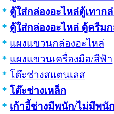
*
ตู้ใส่กล่องอะไหล่ตู้เทากล
*
ตู้ใส่กล่องอะไหล่ ตู้ครีม
*
แผงแขวนกล่องอะไหล่
*
แผงแขวนเครื่องมือ/สีฟ้า
*
โต๊ะช่างสแตนเลส
*
โต๊ะช่างเหล็ก
*
เก้าอี้ช่างมีพนัก/ไม่มีพนั