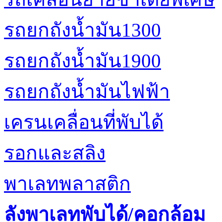
รถยกถังน้ำมัน1300
รถยกถังน้ำมัน1900
รถยกถังน้ำมันไฟฟ้า
เครนเคลื่อนที่พับได้
รอกและสลิง
พาเลทพลาสติก
ลังพาเลทพับได้/คอกล้อม