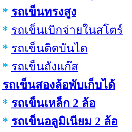
*
รถเข็นทรงสูง
*
รถเข็นเบิกจ่ายในสโตร์
*
รถเข็นติดบันได
*
รถเข็นถังแก๊ส
รถเข็นสองล้อพับเก็บได้
*
รถเข็นเหล็ก 2 ล้อ
*
รถเข็นอลูมิเนียม 2 ล้อ