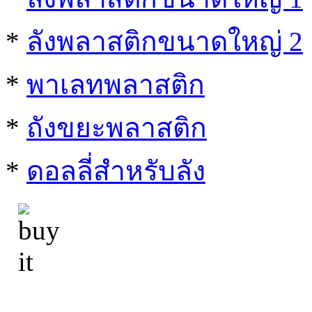
*
ลังพลาสติกขนาดใหญ่ 2
*
พาเลทพลาสติก
*
ถังขยะพลาสติก
*
ดอลลี่สำหรับลัง