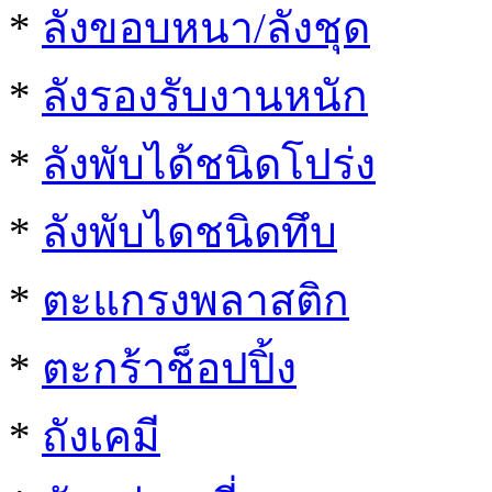
*
ลังขอบหนา/ลังชุด
*
ลังรองรับงานหนัก
*
ลังพับได้ชนิดโปร่ง
*
ลังพับไดชนิดทึบ
*
ตะแกรงพลาสติก
*
ตะกร้าช็อปปิ้ง
*
ถังเคมี