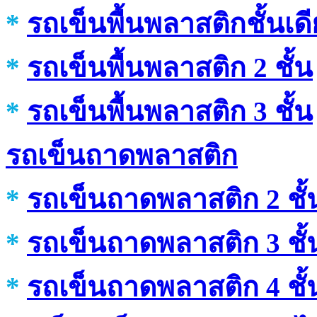
*
รถเข็นพื้นพลาสติกชั้นเด
*
รถเข็นพื้นพลาสติก 2 ชั้น
*
รถเข็นพื้นพลาสติก 3 ชั้น
รถเข็นถาดพลาสติก
*
รถเข็นถาดพลาสติก 2 ชั้
*
รถเข็นถาดพลาสติก 3 ชั้
*
รถเข็นถาดพลาสติก 4 ชั้