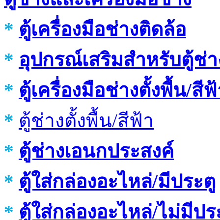
*
ตู้เครื่องมือช่างติดล้อ
*
อุปกรณ์เสริมสำหรับตู้ช่า
*
ตู้เครื่องมือช่างตั้งพื้น/สีฟ
*
ตู้ช่างตั้งพื้น/สีฟ้า
*
ตู้ช่างเอนกประสงค์
*
ตู้ใส่กล่องอะไหล่/มีประตู
*
ตู้ใส่กล่องอะไหล่/ไม่มีปร