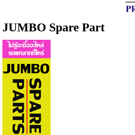
JUMBO Spare Part