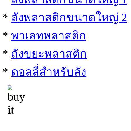
*
ลังพลาสติกขนาดใหญ่ 2
*
พาเลทพลาสติก
*
ถังขยะพลาสติก
*
ดอลลี่สำหรับลัง