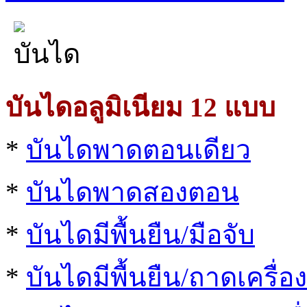
บันไดอลูมิเนียม 12 แบบ
*
บันไดพาดตอนเดียว
*
บันไดพาดสองตอน
*
บันไดมีพื้นยืน/มือจับ
*
บันไดมีพื้นยืน/ถาดเครื่อง