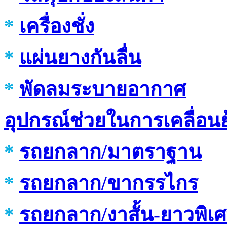
*
เครื่องชั่ง
*
แผ่นยางกันลื่น
*
พัดลมระบายอากาศ
อุปกรณ์ช่วยในการเคลื่อนย
*
รถยกลาก/มาตราฐาน
*
รถยกลาก/ขากรรไกร
*
รถยกลาก/งาสั้น-ยาวพิเ