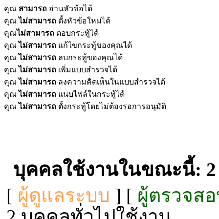
คุณ
สามารถ
อ่านหัวข้อได้
คุณ
ไม่สามารถ
ตั้งหัวข้อใหม่ได้
คุณ
ไม่สามารถ
ตอบกระทู้ได้
คุณ
ไม่สามารถ
แก้ไขกระทู้ของคุณได้
คุณ
ไม่สามารถ
ลบกระทู้ของคุณได้
คุณ
ไม่สามารถ
เพิ่มแบบสำรวจได้
คุณ
ไม่สามารถ
ลงความคิดเห็นในแบบสำรวจได้
คุณ
ไม่สามารถ
แนบไฟล์ในกระทู้ได้
คุณ
ไม่สามารถ
ตั้งกระทู้โดยไม่ต้องรอการอนุมัติ
บุคคลใช้งานในขณะนี้: 
[
ผู้ดูแลระบบ
] [
ผู้ตรวจส
2 บุคคลทั่วไปใช้งาน