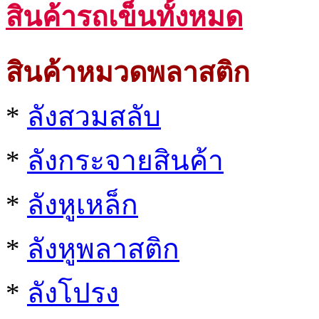
สินค้ารถเข็นทั้งหมด
สินค้าหมวดพลาสติก
*
ลังสวมสลับ
*
ลังกระจายสินค้า
*
ลังหูเหล็ก
*
ลังหูพลาสติก
*
ลังโปรง