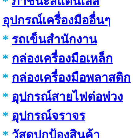
*
ภาชนะสแตนเลส
อุปกรณ์เครื่องมืออื่นๆ
*
รถเข็นสำนักงาน
*
กล่องเครื่องมือเหล็ก
*
กล่องเครื่องมือพลาสติก
*
อุปกรณ์สายไฟต่อพ่วง
*
อุปกรณ์จราจร
*
วัสดุปกป้องสินค้า