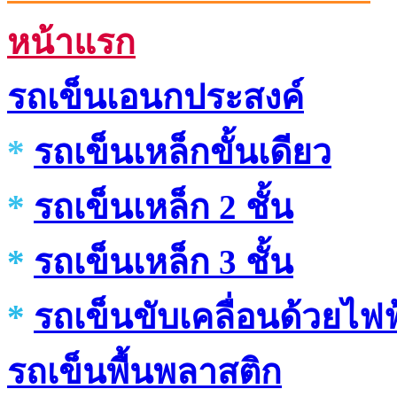
หน้าแรก
รถเข็นเอนกประสงค์
*
รถเข็นเหล็กขั้นเดียว
*
รถเข็นเหล็ก 2 ชั้น
*
รถเข็นเหล็ก 3 ชั้น
*
รถเข็นขับเคลื่อนด้วยไฟฟ
รถเข็นพื้นพลาสติก