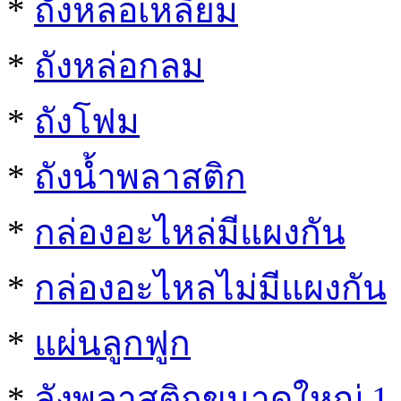
*
ถังหล่อเหลี่ยม
*
ถังหล่อกลม
*
ถังโฟม
*
ถังน้ำพลาสติก
*
กล่องอะไหล่มีแผงกัน
*
กล่องอะไหลไม่มีแผงกัน
*
แผ่นลูกฟูก
*
ลังพลาสติกขนาดใหญ่ 1