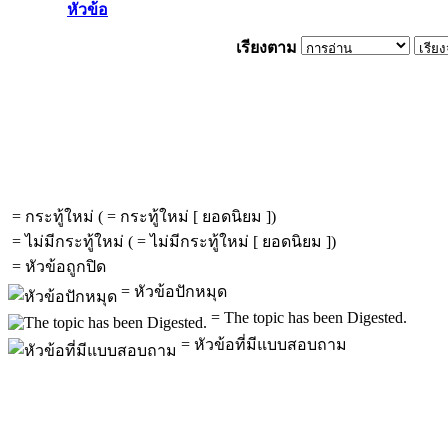
หัวข้อ
เรียงตาม
= กระทู้ใหม่ (
= กระทู้ใหม่ [ ยอดนิยม ])
= ไม่มีกระทู้ใหม่ (
= ไม่มีกระทู้ใหม่ [ ยอดนิยม ])
= หัวข้อถูกปิด
= หัวข้อปักหมุด
= The topic has been Digested.
= หัวข้อที่มีแบบสอบถาม