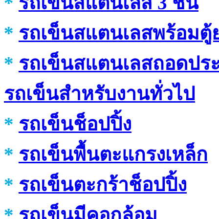
*
รถเข็นสแตนเลส 3 ชั้น
*
รถเข็นสแตนเลสพร้อมตู้
*
รถเข็นสแตนเลสถอดประ
รถเข็นสำหรับงานทั่วไป
*
รถเข็นช็อปปิ้ง
*
รถเข็นพื้นตะแกรงเหล็ก
*
รถเข็นตะกร้าช็อปปิ้ง
*
รถเข็นมีคอกล้อม