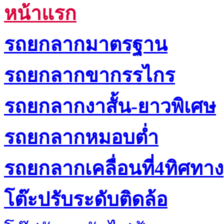
หน้าแรก
รถยกลากมาตรฐาน
รถยกลากขากรรไกร
รถยกลากงาสั้น-ยาวพิเศษ
รถยกลากหมอบต่ำ
รถยกลากเคลื่อนที่4ทิศทาง
โต๊ะปรับระดับติดล้อ