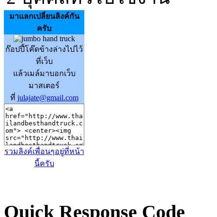
มาแลกเปลี่ยนลิงค์กัน
ครับ
ก๊อปปี้โค๊ดข้างล่างไปไว้
ที่เว็บ
แล้วเมล์มาบอกเว็บ
มาสเตอร์
ที่
julajate@gmail.com
รวมลิงค์เพื่อนๆอยู่ที่หน้า
นี้ครับ
Quick Response Code