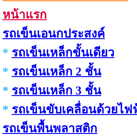
หน้าแรก
รถเข็นเอนกประสงค์
*
รถเข็นเหล็กขั้นเดียว
*
รถเข็นเหล็ก 2 ชั้น
*
รถเข็นเหล็ก 3 ชั้น
*
รถเข็นขับเคลื่อนด้วยไฟฟ
รถเข็นพื้นพลาสติก