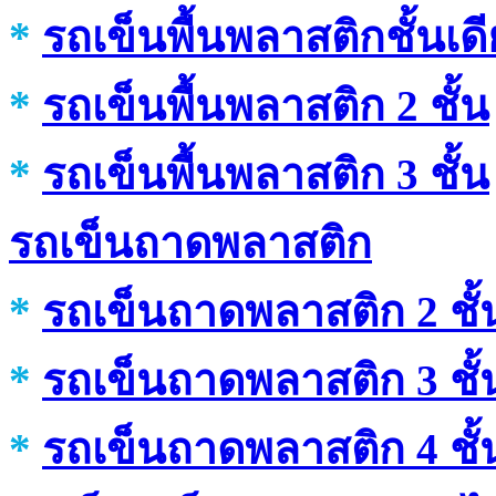
*
รถเข็นพื้นพลาสติกชั้นเด
*
รถเข็นพื้นพลาสติก 2 ชั้น
*
รถเข็นพื้นพลาสติก 3 ชั้น
รถเข็นถาดพลาสติก
*
รถเข็นถาดพลาสติก 2 ชั้
*
รถเข็นถาดพลาสติก 3 ชั้
*
รถเข็นถาดพลาสติก 4 ชั้