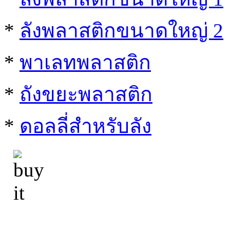
*
ลังพลาสติกขนาดใหญ่ 2
*
พาเลทพลาสติก
*
ถังขยะพลาสติก
*
ดอลลี่สำหรับลัง