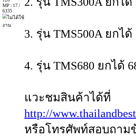
2. รุ่น TMS300A ยกได้
MP : 17 /
6335
3. รุ่น TMS500A ยกได้
4. รุ่น TMS680 ยกได้ 
แวะชมสินค้าได้ที่
http://www.thailandbes
หรือโทรศัพท์สอบถามข้อม