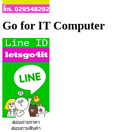
Go for IT Computer