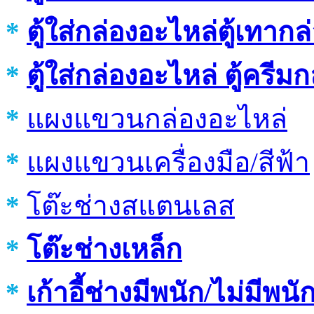
*
ตู้ใส่กล่องอะไหล่ตู้เทากล
*
ตู้ใส่กล่องอะไหล่ ตู้ครีม
*
แผงแขวนกล่องอะไหล่
*
แผงแขวนเครื่องมือ/สีฟ้า
*
โต๊ะช่างสแตนเลส
*
โต๊ะช่างเหล็ก
*
เก้าอี้ช่างมีพนัก/ไม่มีพนั