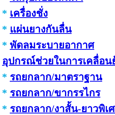
*
เครื่องชั่ง
*
แผ่นยางกันลื่น
*
พัดลมระบายอากาศ
อุปกรณ์ช่วยในการเคลื่อนย
*
รถยกลาก/มาตราฐาน
*
รถยกลาก/ขากรรไกร
*
รถยกลาก/งาสั้น-ยาวพิเ