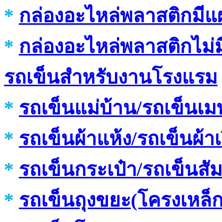
*
กล่องอะไหล่พลาสติกมีแผ
*
กล่องอะไหล่พลาสติกไม่
รถเข็นสำหรับงานโรงแรม
*
รถเข็นแม่บ้าน/รถเข็นเม
*
รถเข็นผ้าแห้ง/รถเข็นผ้า
*
รถเข็นกระเป๋า/รถเข็นสั
*
รถเข็นถุงขยะ(โครงเหล็ก