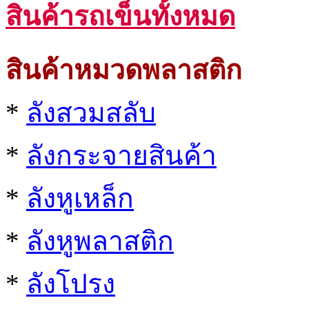
สินค้ารถเข็นทั้งหมด
สินค้าหมวดพลาสติก
*
ลังสวมสลับ
*
ลังกระจายสินค้า
*
ลังหูเหล็ก
*
ลังหูพลาสติก
*
ลังโปรง