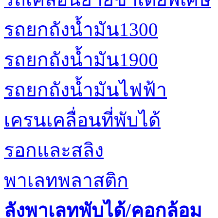
รถยกถังน้ำมัน1300
รถยกถังน้ำมัน1900
รถยกถังน้ำมันไฟฟ้า
เครนเคลื่อนที่พับได้
รอกและสลิง
พาเลทพลาสติก
ลังพาเลทพับได้/คอกล้อม