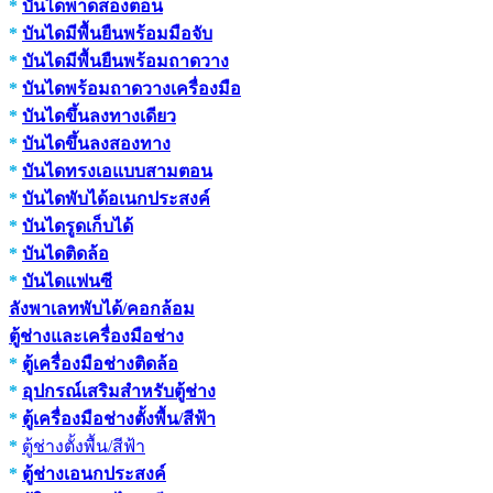
*
บันไดพาดสองตอน
*
บันไดมีพื้นยืนพร้อมมือจับ
*
บันไดมีพื้นยืนพร้อมถาดวาง
*
บันไดพร้อมถาดวางเครื่องมือ
*
บันไดขึ้นลงทางเดียว
*
บันไดขึ้นลงสองทาง
*
บันไดทรงเอแบบสามตอน
*
บันไดพับได้อเนกประสงค์
*
บันไดรูดเก็บได้
*
บันไดติดล้อ
*
บันไดแฟนซี
ลังพาเลทพับได้/คอกล้อม
ตู้ช่างและเครื่องมือช่าง
*
ตู้เครื่องมือช่างติดล้อ
*
อุปกรณ์เสริมสำหรับตู้ช่าง
*
ตู้เครื่องมือช่างตั้งพื้น/สีฟ้า
*
ตู้ช่างตั้งพื้น/สีฟ้า
*
ตู้ช่างเอนกประสงค์