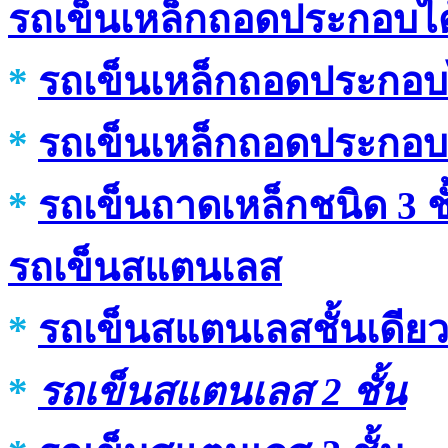
รถเข็นเหล็กถอดประกอบได
*
รถเข็นเหล็กถอดประกอบไ
*
รถเข็นเหล็กถอดประกอบ3
*
รถเข็นถาดเหล็กชนิด 3 ชั
รถเข็นสแตนเลส
*
รถเข็นสแตนเลสชั้นเดีย
*
รถเข็นสแตนเลส 2 ชั้น