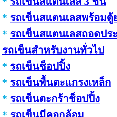
*
รถเข็นสแตนเลส 3 ชั้น
*
รถเข็นสแตนเลสพร้อมตู้
*
รถเข็นสแตนเลสถอดประ
รถเข็นสำหรับงานทั่วไป
*
รถเข็นช็อปปิ้ง
*
รถเข็นพื้นตะแกรงเหล็ก
*
รถเข็นตะกร้าช็อปปิ้ง
*
รถเข็นมีคอกล้อม