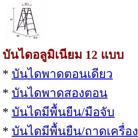
บันไดอลูมิเนียม 12 แบบ
*
บันไดพาดตอนเดียว
*
บันไดพาดสองตอน
*
บันไดมีพื้นยืน/มือจับ
*
บันไดมีพื้นยืน/ถาดเครื่อง