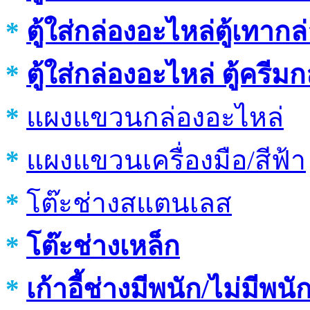
*
ตู้ใส่กล่องอะไหล่ตู้เทากล
*
ตู้ใส่กล่องอะไหล่ ตู้ครีม
*
แผงแขวนกล่องอะไหล่
*
แผงแขวนเครื่องมือ/สีฟ้า
*
โต๊ะช่างสแตนเลส
*
โต๊ะช่างเหล็ก
*
เก้าอี้ช่างมีพนัก/ไม่มีพนั