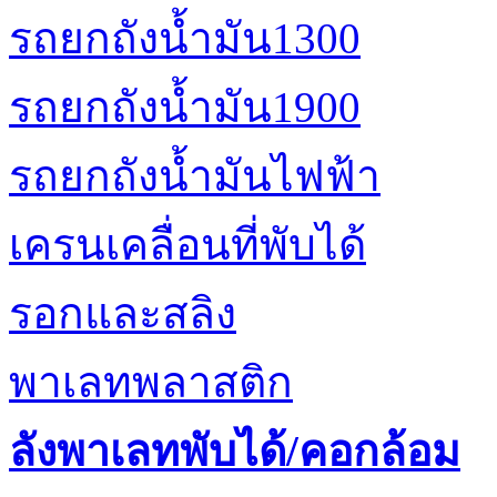
รถยกถังน้ำมัน1300
รถยกถังน้ำมัน1900
รถยกถังน้ำมันไฟฟ้า
เครนเคลื่อนที่พับได้
รอกและสลิง
พาเลทพลาสติก
ลังพาเลทพับได้/คอกล้อม