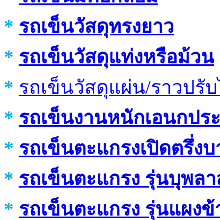
*
รถเข็นวัสดุทรงยาว
*
รถเข็นวัสดุแท่งหรือม้วน
*
รถเข็นวัสดุแผ่น/ราวปรับ
*
รถเข็นงานหนักเอนกประ
*
รถเข็นตะแกรงเปิดตรึ่ง
*
รถเข็นตะแกรง รุ่นบุพลา
*
รถเข็นตะแกรง รุ่นแผงข้