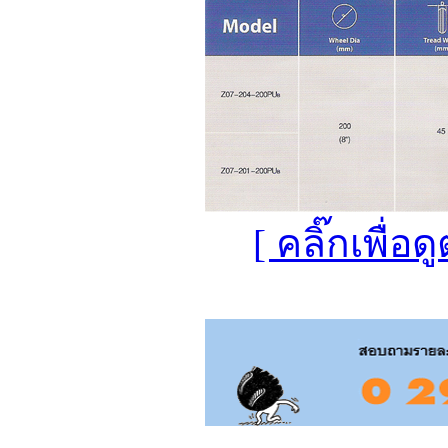
[ คลิ๊กเพื่อด