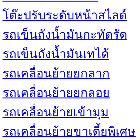
โต๊ะปรับระดับหน้าสไลด์
รถเข็นถังน้ำมันกะทัดรัด
รถเข็นถังน้ำมันเทได้
รถเคลื่อนย้ายยกลาก
รถเคลื่อนย้ายยกลอย
รถเคลื่อนย้ายเข้ามุม
รถเคลื่อนย้ายขาเตี้ยพิเศษ