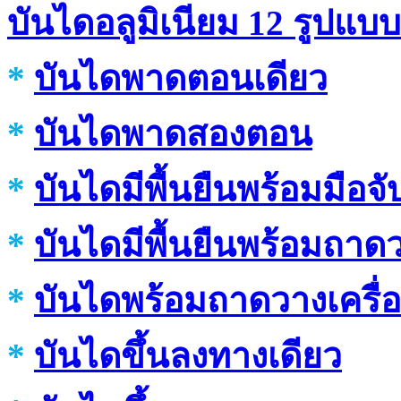
บันไดอลูมิเนียม 12 รูปแบบ
*
บันไดพาดตอนเดียว
*
บันไดพาดสองตอน
*
บันไดมีพื้นยืนพร้อมมือจั
*
บันไดมีพื้นยืนพร้อมถาด
*
บันไดพร้อมถาดวางเครื่อ
*
บันไดขึ้นลงทางเดียว