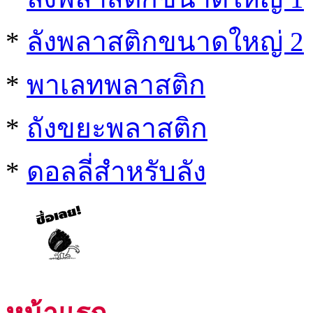
*
ลังพลาสติกขนาดใหญ่ 2
*
พาเลทพลาสติก
*
ถังขยะพลาสติก
*
ดอลลี่สำหรับลัง