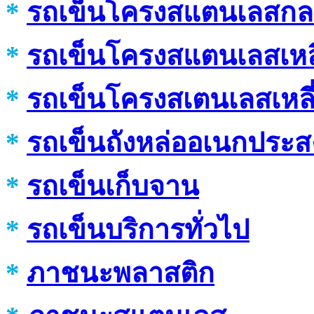
*
รถเข็นโครงสแตนเลสก
*
รถเข็นโครงสแตนเลสเหลี
*
รถเข็นโครงสเตนเลสเหลี
*
รถเข็นถังหล่ออเนกประส
*
รถเข็นเก็บจาน
*
รถเข็นบริการทั่วไป
*
ภาชนะพลาสติก