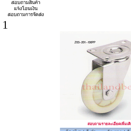
1
สอบถามรายละเอียดเพิ่มเติม