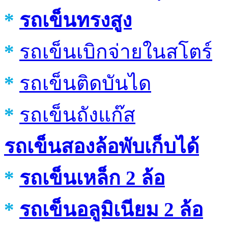
*
รถเข็นทรงสูง
*
รถเข็นเบิกจ่ายในสโตร์
*
รถเข็นติดบันได
*
รถเข็นถังแก๊ส
รถเข็นสองล้อพับเก็บได้
*
รถเข็นเหล็ก 2 ล้อ
*
รถเข็นอลูมิเนียม 2 ล้อ