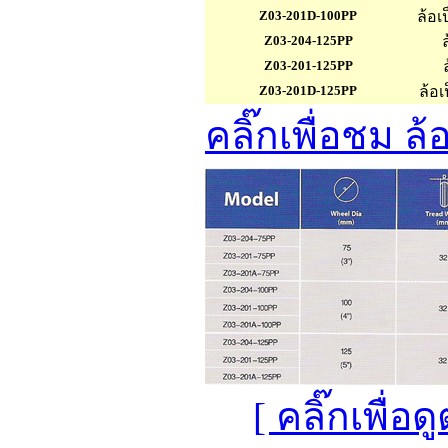
Z03-201D-100PP
ล้อเ
Z03-204-125PP
Z03-201-125PP
Z03-201D-125PP
ล้อ
คลิ๊กเพื่อชม ล
[ คลิ๊กเพื่อด