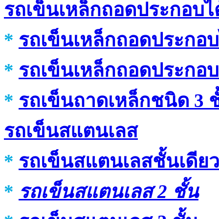
รถเข็นเหล็กถอดประกอบได
*
รถเข็นเหล็กถอดประกอบไ
*
รถเข็นเหล็กถอดประกอบ3
*
รถเข็นถาดเหล็กชนิด 3 ชั
รถเข็นสแตนเลส
*
รถเข็นสแตนเลสชั้นเดีย
*
รถเข็นสแตนเลส 2 ชั้น