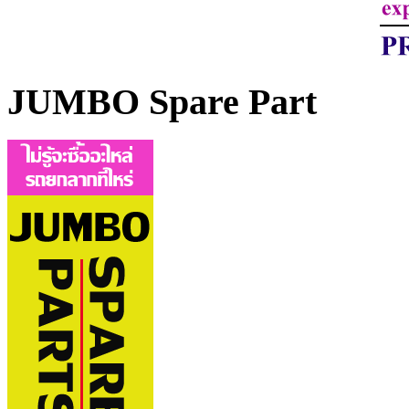
JUMBO Spare Part