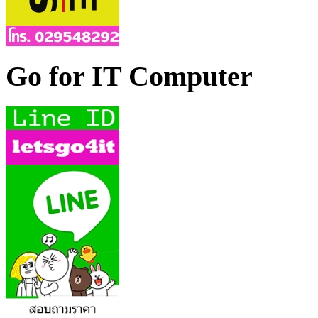
Go for IT Computer