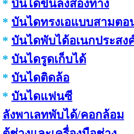
*
บันไดขึ้นลงสองทาง
*
บันไดทรงเอแบบสามตอ
*
บันไดพับได้อเนกประสงค
*
บันไดรูดเก็บได้
*
บันไดติดล้อ
*
บันไดแฟนซี
ลังพาเลทพับได้/คอกล้อม
ตู้ช่างและเครื่องมือช่าง