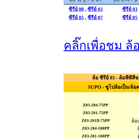
ซีรีย์ 08
,
ซีรีย์ 03
ซีรีย์ 03
ซีรีย์ 05
,
ซีรีย์ 07
ซีรีย์ 05
คลิ๊กเพื่อชม ล
ล้อ ซีรีย์ 03 - ล้อพีพี
SUPO - ซูโปล้อเป็น/ล้อต
Z03-204-75PP
Z03-201-75PP
Z03-201D-75PP
ล้อ
Z03-204-100PP
Z03-201-100PP