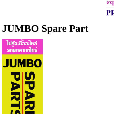
JUMBO Spare Part