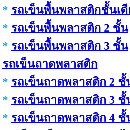
*
รถเข็นพื้นพลาสติกชั้นเด
*
รถเข็นพื้นพลาสติก 2 ชั้น
*
รถเข็นพื้นพลาสติก 3 ชั้น
รถเข็นถาดพลาสติก
*
รถเข็นถาดพลาสติก 2 ชั้
*
รถเข็นถาดพลาสติก 3 ชั้
*
รถเข็นถาดพลาสติก 4 ชั้