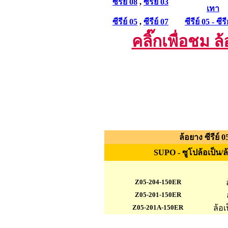
ซีรีย์ 08
,
ซีรีย์ 03
เทา
ซีรีย์ 05
,
ซีรีย์ 07
ซีรีย์ 05 - ซีรี
คลิ๊กเพื่อชม ล
ล้อยาง ซีรีย์ 
SUPO - ซูโปล้อเป็น/ล
Z05-204-150ER
Z05-201-150ER
Z05-201A-150ER
ล้อเ