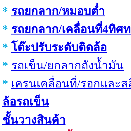
*
รถยกลาก/หมอบต่ำ
*
รถยกลาก/เคลื่อนที่4ทิศ
*
โต๊ะปรับระดับติดล้อ
*
รถเข็น/ยกลากถังน้ำมัน
*
เครนเคลื่อนที่/รอกและสล
ล้อรถเข็น
ชั้นวางสินค้า