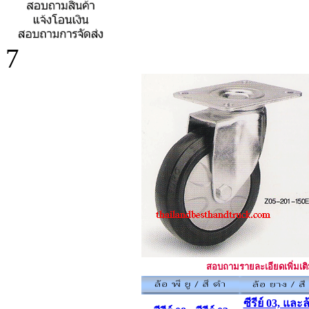
7
สอบถามรายละเอียดเพิ่มเติม
ซีรีย์ 03, และ