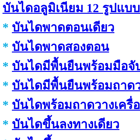
บันไดอลูมิเนียม 12 รูปแบบ
*
บันไดพาดตอนเดียว
*
บันไดพาดสองตอน
*
บันไดมีพื้นยืนพร้อมมือจั
*
บันไดมีพื้นยืนพร้อมถาด
*
บันไดพร้อมถาดวางเครื่อ
*
บันไดขึ้นลงทางเดียว