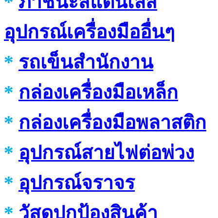
*
ภาชนะสแตนเลส
อุปกรณ์เครื่องมืออื่นๆ
*
รถเข็นสำนักงาน
*
กล่องเครื่องมือเหล็ก
*
กล่องเครื่องมือพลาสติก
*
อุปกรณ์สายไฟต่อพ่วง
*
อุปกรณ์จราจร
*
วัสดุปกป้องสินค้า