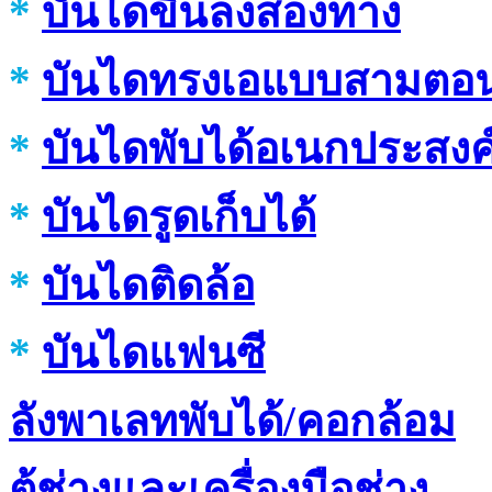
*
บันไดขึ้นลงสองทาง
*
บันไดทรงเอแบบสามตอ
*
บันไดพับได้อเนกประสงค
*
บันไดรูดเก็บได้
*
บันไดติดล้อ
*
บันไดแฟนซี
ลังพาเลทพับได้/คอกล้อม
ตู้ช่างและเครื่องมือช่าง