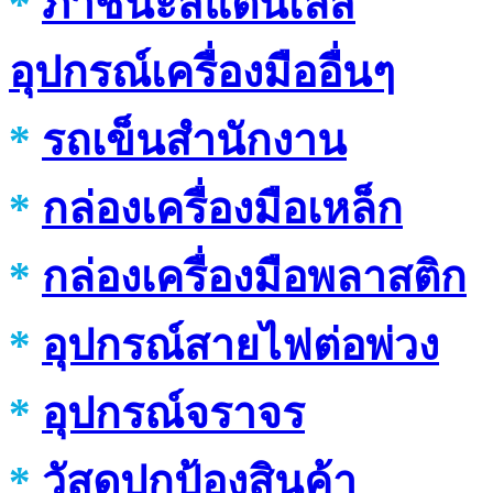
*
ภาชนะสแตนเลส
อุปกรณ์เครื่องมืออื่นๆ
*
รถเข็นสำนักงาน
*
กล่องเครื่องมือเหล็ก
*
กล่องเครื่องมือพลาสติก
*
อุปกรณ์สายไฟต่อพ่วง
*
อุปกรณ์จราจร
*
วัสดุปกป้องสินค้า