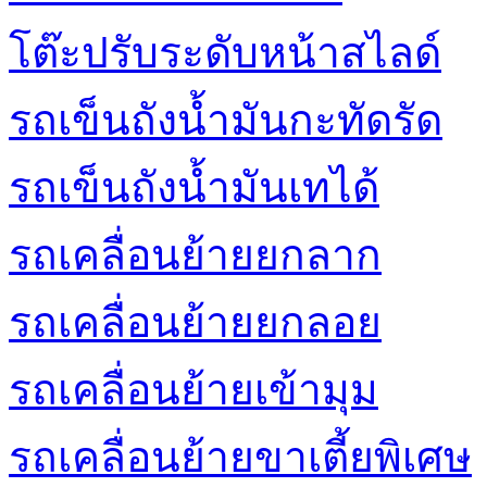
โต๊ะปรับระดับหน้าสไลด์
รถเข็นถังน้ำมันกะทัดรัด
รถเข็นถังน้ำมันเทได้
รถเคลื่อนย้ายยกลาก
รถเคลื่อนย้ายยกลอย
รถเคลื่อนย้ายเข้ามุม
รถเคลื่อนย้ายขาเตี้ยพิเศษ