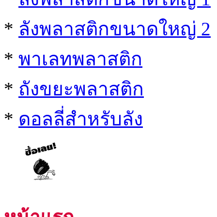
*
ลังพลาสติกขนาดใหญ่ 2
*
พาเลทพลาสติก
*
ถังขยะพลาสติก
*
ดอลลี่สำหรับลัง