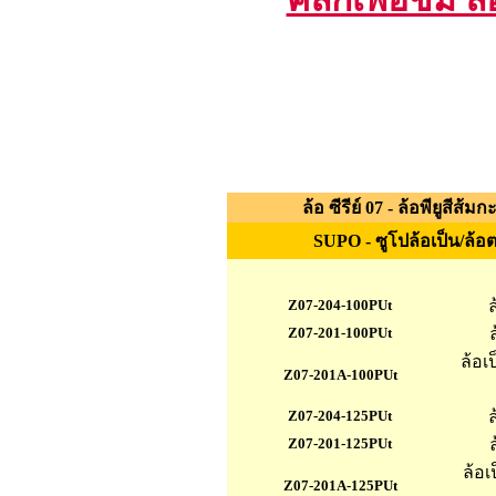
ล้อ ซีรีย์ 07 - ล้อพียูสีส้
SUPO - ซูโปล้อเป็น/ล้อต
Z07-204-100PUt
Z07-201-100PUt
ล้อเ
Z07-201A-100PUt
Z07-204-125PUt
Z07-201-125PUt
ล้อเ
Z07-201A-125PUt