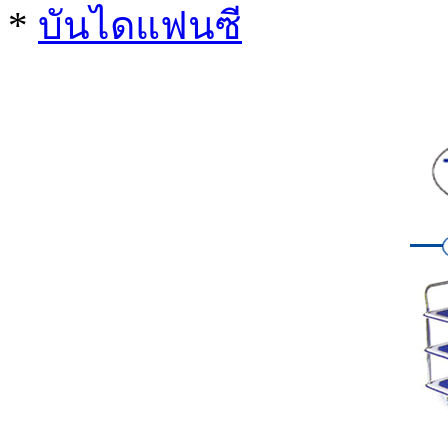
*
บันไดแฟนซี