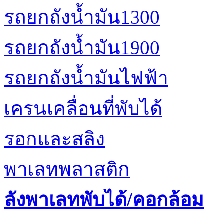
รถยกถังน้ำมัน1300
รถยกถังน้ำมัน1900
รถยกถังน้ำมันไฟฟ้า
เครนเคลื่อนที่พับได้
รอกและสลิง
พาเลทพลาสติก
ลังพาเลทพับได้/คอกล้อม