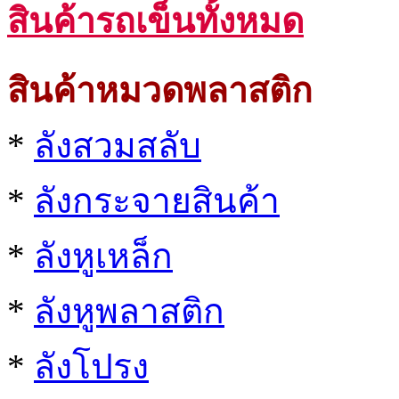
สินค้ารถเข็นทั้งหมด
สินค้าหมวดพลาสติก
*
ลังสวมสลับ
*
ลังกระจายสินค้า
*
ลังหูเหล็ก
*
ลังหูพลาสติก
*
ลังโปรง