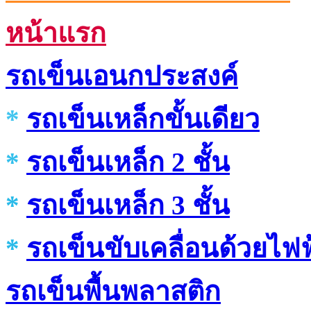
หน้าแรก
รถเข็นเอนกประสงค์
*
รถเข็นเหล็กขั้นเดียว
*
รถเข็นเหล็ก 2 ชั้น
*
รถเข็นเหล็ก 3 ชั้น
*
รถเข็นขับเคลื่อนด้วยไฟฟ
รถเข็นพื้นพลาสติก