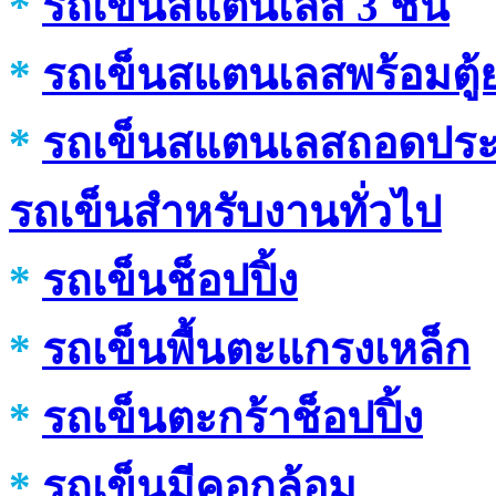
*
รถเข็นสแตนเลส 3 ชั้น
*
รถเข็นสแตนเลสพร้อมตู้
*
รถเข็นสแตนเลสถอดประ
รถเข็นสำหรับงานทั่วไป
*
รถเข็นช็อปปิ้ง
*
รถเข็นพื้นตะแกรงเหล็ก
*
รถเข็นตะกร้าช็อปปิ้ง
*
รถเข็นมีคอกล้อม